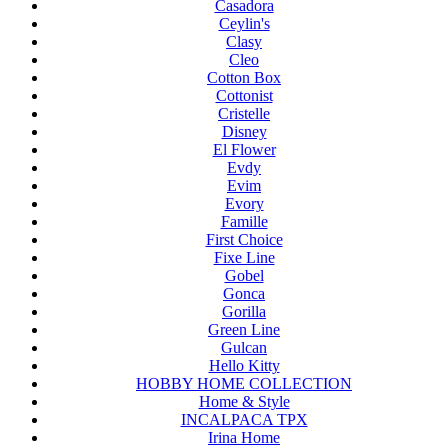
Casadora
Ceylin's
Clasy
Cleo
Cotton Box
Cottonist
Cristelle
Disney
El Flower
Evdy
Evim
Evory
Famille
First Choice
Fixe Line
Gobel
Gonca
Gorilla
Green Line
Gulcan
Hello Kitty
HOBBY HOME COLLECTION
Home & Style
INCALPACA TPX
Irina Home