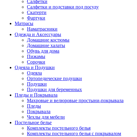
Салфетки
Салфетки и подставки под посуду
Скатерти
Фартуки
Матрасы
Наматрасники
Одежда и Аксессуары
Домашние костюмы
Домашние халаты
Обувь для дома
Пижамы
Сорочки
Одеяла и Подушки
Одеяла
Ортопедические подушки
Подушки
Подушки для беременных
Пледы и Покрывала
Махровые и велюровые простыни-покрывала
Пледы
Покрывала
Чехлы для мебели
Постельное белье
Комплекты постельного белья
Комплекты постельного белья с покрывалом