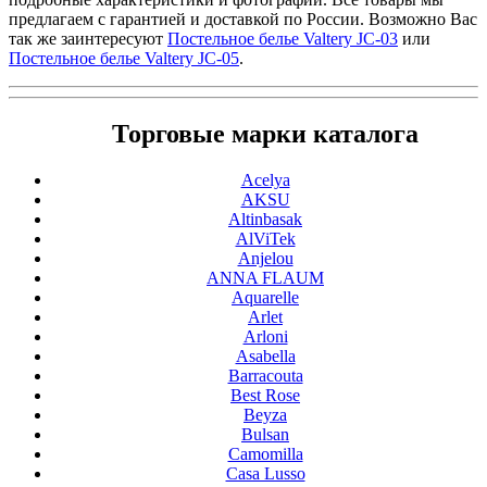
предлагаем с гарантией и доставкой по России. Возможно Вас
так же заинтересуют
Постельное белье Valtery JC-03
или
Постельное белье Valtery JC-05
.
Торговые марки каталога
Acelya
AKSU
Altinbasak
AlViTek
Anjelou
ANNA FLAUM
Aquarelle
Arlet
Arloni
Asabella
Barracouta
Best Rose
Beyza
Bulsan
Camomilla
Casa Lusso