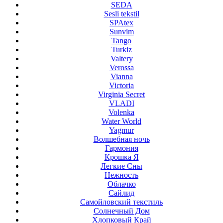
SEDA
Sesli tekstil
SPAtex
Sunvim
Tango
Turkiz
Valtery
Verossa
Vianna
Victoria
Virginia Secret
VLADI
Volenka
Water World
Yagmur
Волшебная ночь
Гармония
Крошка Я
Легкие Сны
Нежность
Облачко
Сайлид
Самойловский текстиль
Солнечный Дом
Хлопковый Край