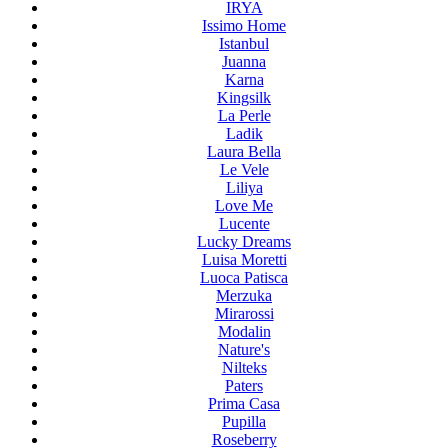
IRYA
Issimo Home
Istanbul
Juanna
Karna
Kingsilk
La Perle
Ladik
Laura Bella
Le Vele
Liliya
Love Me
Lucente
Lucky Dreams
Luisa Moretti
Luoca Patisca
Merzuka
Mirarossi
Modalin
Nature's
Nilteks
Paters
Prima Casa
Pupilla
Roseberry