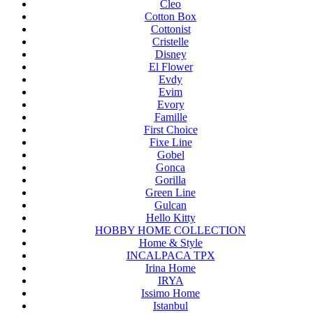
Cleo
Cotton Box
Cottonist
Cristelle
Disney
El Flower
Evdy
Evim
Evory
Famille
First Choice
Fixe Line
Gobel
Gonca
Gorilla
Green Line
Gulcan
Hello Kitty
HOBBY HOME COLLECTION
Home & Style
INCALPACA TPX
Irina Home
IRYA
Issimo Home
Istanbul