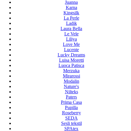
Juanna
Karna
Kingsilk
La Perle
Ladik
Laura Bella
Le Vele
Liliya
Love Me
Lucente
Lucky Dreams
Luisa Moretti
Luoca Patisca
Merzuka
Mirarossi
Modalin
Nature's
Nilteks
Paters
Prima Casa
Pupilla
Roseberry
SEDA
Sesli tekstil
SPAtex