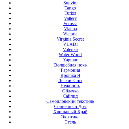
Sunvim
Tango
Turkiz
Valtery
Verossa
Vianna
Victoria
Virginia Secret
VLADI
Volenka
Water World
Yagmur
Волшебная ночь
Гармония
Крошка Я
Легкие Сны
Нежность
Облачко
Сайлид
Самойловский текстиль
Солнечный Дом
Хлопковый Край
Экзотика
Этель