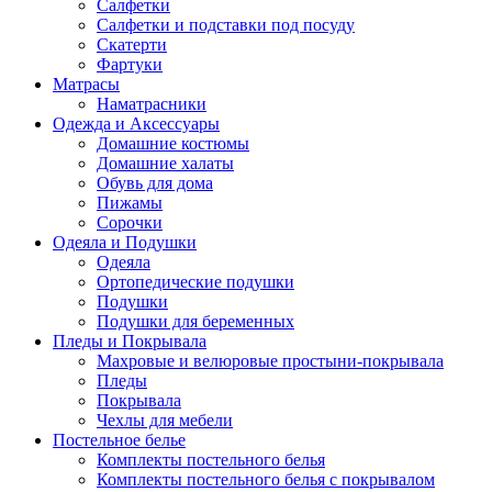
Салфетки
Салфетки и подставки под посуду
Скатерти
Фартуки
Матрасы
Наматрасники
Одежда и Аксессуары
Домашние костюмы
Домашние халаты
Обувь для дома
Пижамы
Сорочки
Одеяла и Подушки
Одеяла
Ортопедические подушки
Подушки
Подушки для беременных
Пледы и Покрывала
Махровые и велюровые простыни-покрывала
Пледы
Покрывала
Чехлы для мебели
Постельное белье
Комплекты постельного белья
Комплекты постельного белья с покрывалом