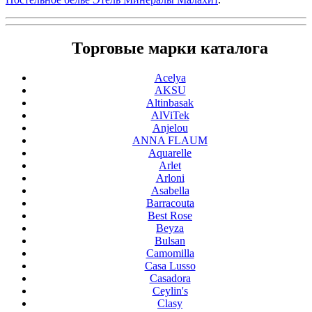
Торговые марки каталога
Acelya
AKSU
Altinbasak
AlViTek
Anjelou
ANNA FLAUM
Aquarelle
Arlet
Arloni
Asabella
Barracouta
Best Rose
Beyza
Bulsan
Camomilla
Casa Lusso
Casadora
Ceylin's
Clasy