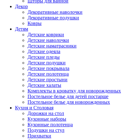
Шторы для ванной
Декор
Декоративные наволочки
Декоративные подушки
Ковры
Детям
Детские коврики
Детские наволочки
Детские наматрасники
Детские одеяла
Детские пледы
Детские подушки
Детские покрывала
Детские полотенца
Детские простыни
Детские халаты
Комплекты в кроватку для новорожденных
Постельное белье для детей постарше
Постельное белье для новорожденных
Кухня и Столовая
Дорожки на стол
Кухонные наборы
Кухонные полотенца
Подушки на стул
Прихватки