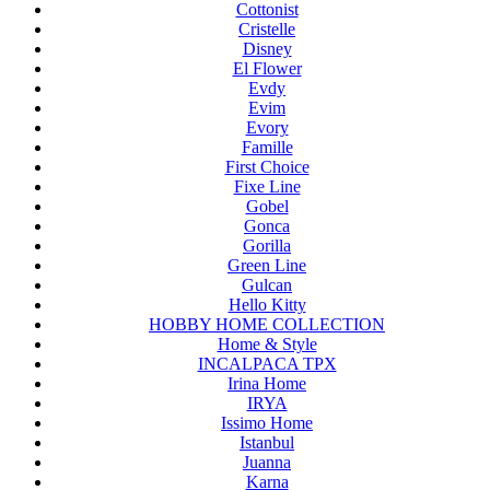
Cottonist
Cristelle
Disney
El Flower
Evdy
Evim
Evory
Famille
First Choice
Fixe Line
Gobel
Gonca
Gorilla
Green Line
Gulcan
Hello Kitty
HOBBY HOME COLLECTION
Home & Style
INCALPACA TPX
Irina Home
IRYA
Issimo Home
Istanbul
Juanna
Karna