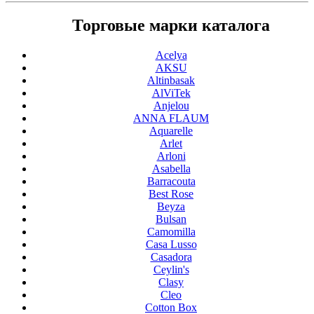
Торговые марки каталога
Acelya
AKSU
Altinbasak
AlViTek
Anjelou
ANNA FLAUM
Aquarelle
Arlet
Arloni
Asabella
Barracouta
Best Rose
Beyza
Bulsan
Camomilla
Casa Lusso
Casadora
Ceylin's
Clasy
Cleo
Cotton Box