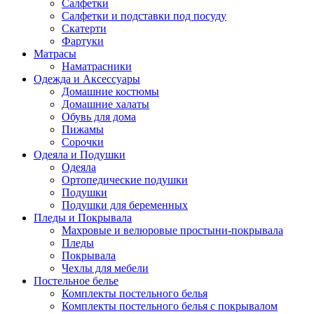
Салфетки
Салфетки и подставки под посуду
Скатерти
Фартуки
Матрасы
Наматрасники
Одежда и Аксессуары
Домашние костюмы
Домашние халаты
Обувь для дома
Пижамы
Сорочки
Одеяла и Подушки
Одеяла
Ортопедические подушки
Подушки
Подушки для беременных
Пледы и Покрывала
Махровые и велюровые простыни-покрывала
Пледы
Покрывала
Чехлы для мебели
Постельное белье
Комплекты постельного белья
Комплекты постельного белья с покрывалом