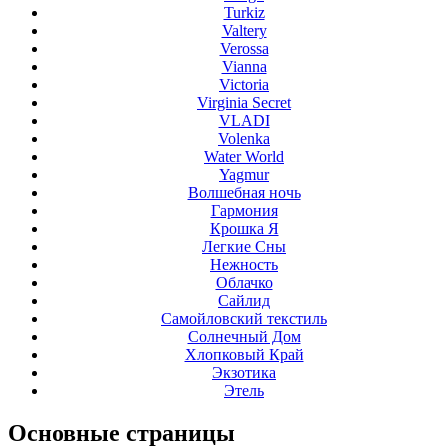
Turkiz
Valtery
Verossa
Vianna
Victoria
Virginia Secret
VLADI
Volenka
Water World
Yagmur
Волшебная ночь
Гармония
Крошка Я
Легкие Сны
Нежность
Облачко
Сайлид
Самойловский текстиль
Солнечный Дом
Хлопковый Край
Экзотика
Этель
Основные
страницы