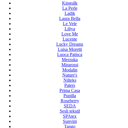
Kingsilk
La Perle
Ladik
Laura Bella
Le Vele
Liliya
Love Me
Lucente
Lucky Dreams
Luisa Moretti
Luoca Patisca
Merzuka
Mirarossi
Modalin
Nature's
Nilteks
Paters
Prima Casa
Pupilla
Roseberry
SEDA
Sesli tekstil
SPAtex
Sunvim
Tango