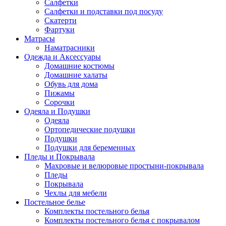
Салфетки
Салфетки и подставки под посуду
Скатерти
Фартуки
Матрасы
Наматрасники
Одежда и Аксессуары
Домашние костюмы
Домашние халаты
Обувь для дома
Пижамы
Сорочки
Одеяла и Подушки
Одеяла
Ортопедические подушки
Подушки
Подушки для беременных
Пледы и Покрывала
Махровые и велюровые простыни-покрывала
Пледы
Покрывала
Чехлы для мебели
Постельное белье
Комплекты постельного белья
Комплекты постельного белья с покрывалом