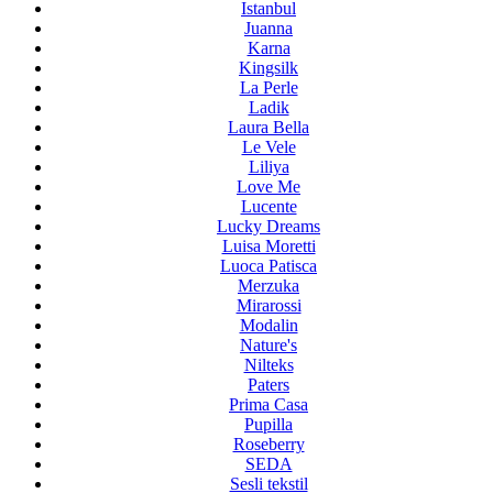
Istanbul
Juanna
Karna
Kingsilk
La Perle
Ladik
Laura Bella
Le Vele
Liliya
Love Me
Lucente
Lucky Dreams
Luisa Moretti
Luoca Patisca
Merzuka
Mirarossi
Modalin
Nature's
Nilteks
Paters
Prima Casa
Pupilla
Roseberry
SEDA
Sesli tekstil