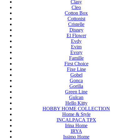
Clasy
Cleo
Cotton Box
Cottonist
Cristelle
Disney
El Flower
Evdy
Evim
Evory
Famille
First Choice
Fixe Line
Gobel
Gonca
Gorilla
Green Line
Gulcan
Hello Kitty
HOBBY HOME COLLECTION
Home & Style
INCALPACA TPX
Irina Home
IRYA
Issimo Home