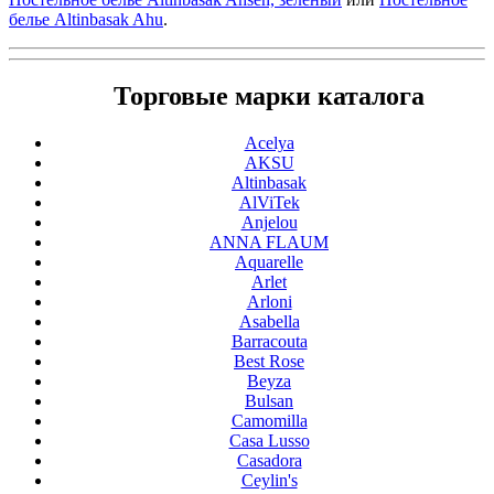
белье Altinbasak Ahu
.
Торговые марки каталога
Acelya
AKSU
Altinbasak
AlViTek
Anjelou
ANNA FLAUM
Aquarelle
Arlet
Arloni
Asabella
Barracouta
Best Rose
Beyza
Bulsan
Camomilla
Casa Lusso
Casadora
Ceylin's