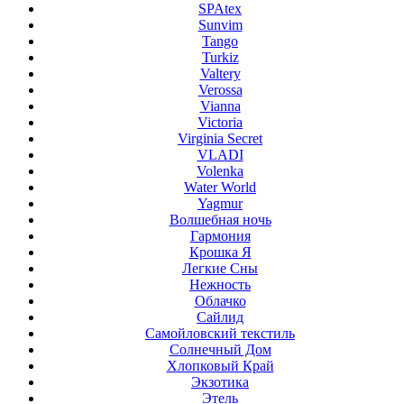
SPAtex
Sunvim
Tango
Turkiz
Valtery
Verossa
Vianna
Victoria
Virginia Secret
VLADI
Volenka
Water World
Yagmur
Волшебная ночь
Гармония
Крошка Я
Легкие Сны
Нежность
Облачко
Сайлид
Самойловский текстиль
Солнечный Дом
Хлопковый Край
Экзотика
Этель