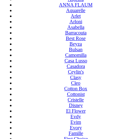
ANNA FLAUM
Aquarelle
Arlet
Arloni
Asabella
Barracouta
Best Rose
Beyza
Bulsan
Camomilla
Casa Lusso
Casadora
Ceylin's
Clasy
Cleo
Cotton Box
Cottonist
Cristelle
Disney
El Flower
Evdy
Evim
Evory
Famille
First Choice