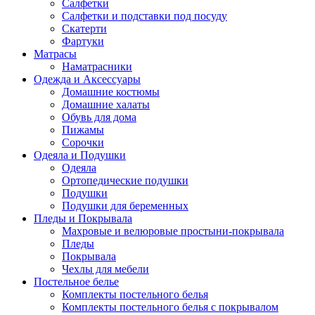
Салфетки
Салфетки и подставки под посуду
Скатерти
Фартуки
Матрасы
Наматрасники
Одежда и Аксессуары
Домашние костюмы
Домашние халаты
Обувь для дома
Пижамы
Сорочки
Одеяла и Подушки
Одеяла
Ортопедические подушки
Подушки
Подушки для беременных
Пледы и Покрывала
Махровые и велюровые простыни-покрывала
Пледы
Покрывала
Чехлы для мебели
Постельное белье
Комплекты постельного белья
Комплекты постельного белья с покрывалом