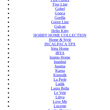
Fixe Line
Gobel
Gonca
Gorilla
Green Line
Gulcan
Hello Kitty
HOBBY HOME COLLECTION
Home & Style
INCALPACA TPX
Irina Home
IRYA
Issimo Home
Istanbul
Juanna
Karna
Kingsilk
La Perle
Ladik
Laura Bella
Le Vele
Liliya
Love Me
Lucente