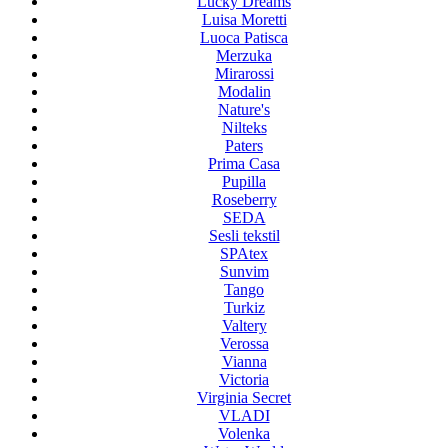
Lucky Dreams
Luisa Moretti
Luoca Patisca
Merzuka
Mirarossi
Modalin
Nature's
Nilteks
Paters
Prima Casa
Pupilla
Roseberry
SEDA
Sesli tekstil
SPAtex
Sunvim
Tango
Turkiz
Valtery
Verossa
Vianna
Victoria
Virginia Secret
VLADI
Volenka