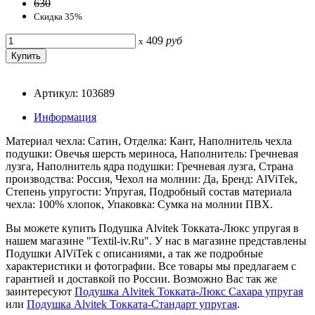
630
Скидка 35%
409
руб
x
Артикул: 103689
Информация
Материал чехла: Сатин, Отделка: Кант, Наполнитель чехла
подушки: Овечья шерсть мериноса, Наполнитель: Гречневая
лузга, Наполнитель ядра подушки: Гречневая лузга, Страна
производства: Россия, Чехол на молнии: Да, Бренд: AlViTek,
Степень упругости: Упругая, Подробный состав материала
чехла: 100% хлопок, Упаковка: Сумка на молнии ПВХ.
Вы можете купить Подушка Alvitek Токката-Люкс упругая в
нашем магазине "Textil-iv.Ru". У нас в магазине представлены
Подушки AlViTek с описаниями, а так же подробные
характеристики и фотографии. Все товары мы предлагаем с
гарантией и доставкой по России. Возможно Вас так же
заинтересуют
Подушка Alvitek Токката-Люкс Сахара упругая
или
Подушка Alvitek Токката-Стандарт упругая
.