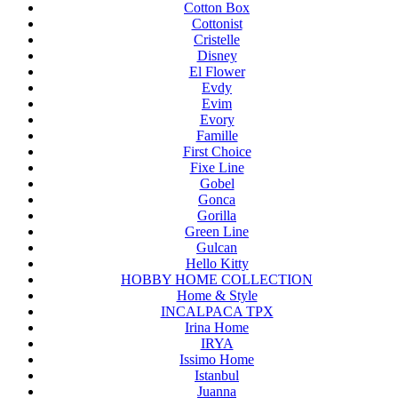
Cotton Box
Cottonist
Cristelle
Disney
El Flower
Evdy
Evim
Evory
Famille
First Choice
Fixe Line
Gobel
Gonca
Gorilla
Green Line
Gulcan
Hello Kitty
HOBBY HOME COLLECTION
Home & Style
INCALPACA TPX
Irina Home
IRYA
Issimo Home
Istanbul
Juanna