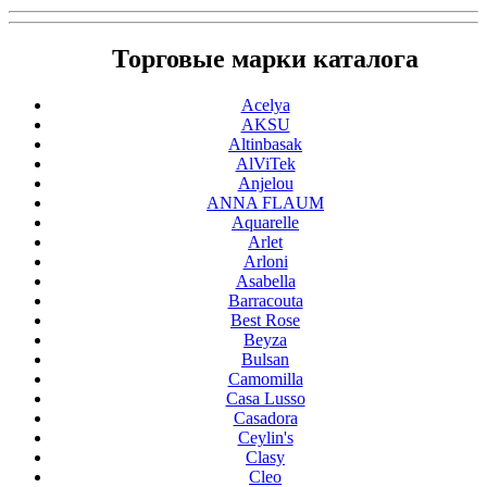
Торговые марки каталога
Acelya
AKSU
Altinbasak
AlViTek
Anjelou
ANNA FLAUM
Aquarelle
Arlet
Arloni
Asabella
Barracouta
Best Rose
Beyza
Bulsan
Camomilla
Casa Lusso
Casadora
Ceylin's
Clasy
Cleo