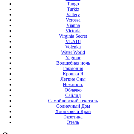
Tango
Turkiz
Valtery
Verossa
Vianna
Victoria
Virginia Secret
VLADI
Volenka
Water World
Yagmur
Волшебная ночь
Гармония
Крошка Я
Легкие Сны
Нежность
Облачко
Сайлид
Самойловский текстиль
Солнечный Дом
Хлопковый Край
Экзотика
Этель