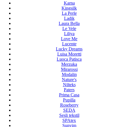
Karna
Kingsilk
La Perle
Ladik
Laura Bella
Le Vele
Liliya
Love Me
Lucente
Lucky Dreams
Luisa Moretti
Luoca Patisca
Merzuka
Mirarossi
Modalin
Nature's
Nilteks
Paters
Prima Casa
Pupilla
Roseberry
SEDA
Sesli tekstil
SPAtex
Sunvim