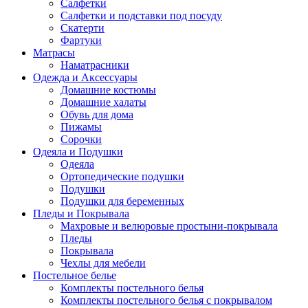
Салфетки
Салфетки и подставки под посуду
Скатерти
Фартуки
Матрасы
Наматрасники
Одежда и Аксессуары
Домашние костюмы
Домашние халаты
Обувь для дома
Пижамы
Сорочки
Одеяла и Подушки
Одеяла
Ортопедические подушки
Подушки
Подушки для беременных
Пледы и Покрывала
Махровые и велюровые простыни-покрывала
Пледы
Покрывала
Чехлы для мебели
Постельное белье
Комплекты постельного белья
Комплекты постельного белья с покрывалом