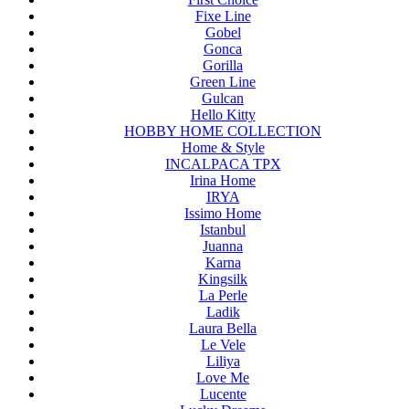
Fixe Line
Gobel
Gonca
Gorilla
Green Line
Gulcan
Hello Kitty
HOBBY HOME COLLECTION
Home & Style
INCALPACA TPX
Irina Home
IRYA
Issimo Home
Istanbul
Juanna
Karna
Kingsilk
La Perle
Ladik
Laura Bella
Le Vele
Liliya
Love Me
Lucente