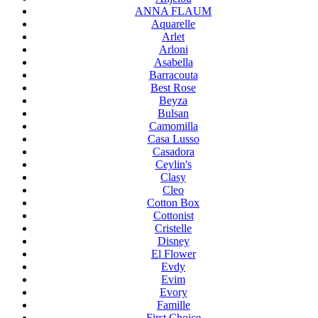
ANNA FLAUM
Aquarelle
Arlet
Arloni
Asabella
Barracouta
Best Rose
Beyza
Bulsan
Camomilla
Casa Lusso
Casadora
Ceylin's
Clasy
Cleo
Cotton Box
Cottonist
Cristelle
Disney
El Flower
Evdy
Evim
Evory
Famille
First Choice