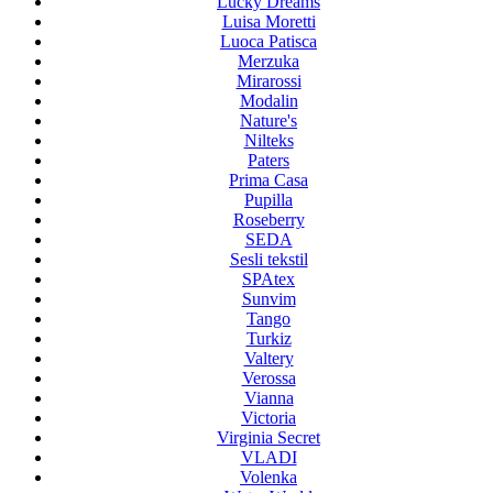
Lucky Dreams
Luisa Moretti
Luoca Patisca
Merzuka
Mirarossi
Modalin
Nature's
Nilteks
Paters
Prima Casa
Pupilla
Roseberry
SEDA
Sesli tekstil
SPAtex
Sunvim
Tango
Turkiz
Valtery
Verossa
Vianna
Victoria
Virginia Secret
VLADI
Volenka