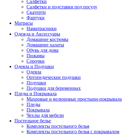
Салфетки
Салфетки и подставки под посуду
Скатерти
Фартуки
Матрасы
Наматрасники
Одежда и Аксессуары
Домашние костюмы
Домашние халаты
Обувь для дома
Пижамы
Сорочки
Одеяла и Подушки
Одеяла
Ортопедические подушки
Подушки
Подушки для беременных
Пледы и Покрывала
Махровые и велюровые простыни-покрывала
Пледы
Покрывала
Чехлы для мебели
Постельное белье
Комплекты постельного белья
Комплекты постельного белья с покрывалом