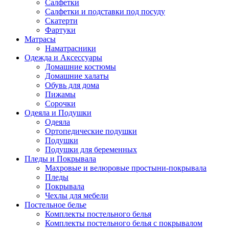
Салфетки
Салфетки и подставки под посуду
Скатерти
Фартуки
Матрасы
Наматрасники
Одежда и Аксессуары
Домашние костюмы
Домашние халаты
Обувь для дома
Пижамы
Сорочки
Одеяла и Подушки
Одеяла
Ортопедические подушки
Подушки
Подушки для беременных
Пледы и Покрывала
Махровые и велюровые простыни-покрывала
Пледы
Покрывала
Чехлы для мебели
Постельное белье
Комплекты постельного белья
Комплекты постельного белья с покрывалом