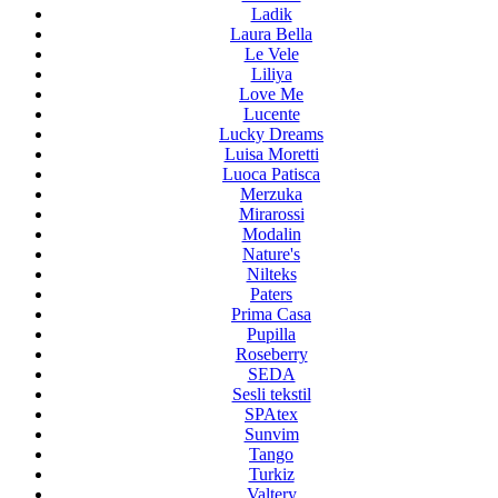
Ladik
Laura Bella
Le Vele
Liliya
Love Me
Lucente
Lucky Dreams
Luisa Moretti
Luoca Patisca
Merzuka
Mirarossi
Modalin
Nature's
Nilteks
Paters
Prima Casa
Pupilla
Roseberry
SEDA
Sesli tekstil
SPAtex
Sunvim
Tango
Turkiz
Valtery