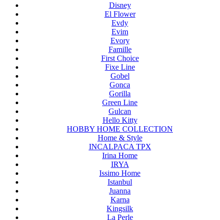
Disney
El Flower
Evdy
Evim
Evory
Famille
First Choice
Fixe Line
Gobel
Gonca
Gorilla
Green Line
Gulcan
Hello Kitty
HOBBY HOME COLLECTION
Home & Style
INCALPACA TPX
Irina Home
IRYA
Issimo Home
Istanbul
Juanna
Karna
Kingsilk
La Perle