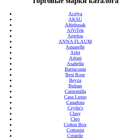
Торговые марки каталога
Acelya
AKSU
Altinbasak
AlViTek
Anjelou
ANNA FLAUM
Aquarelle
Arlet
Arloni
Asabella
Barracouta
Best Rose
Beyza
Bulsan
Camomilla
Casa Lusso
Casadora
Ceylin's
Clasy
Cleo
Cotton Box
Cottonist
Cristelle