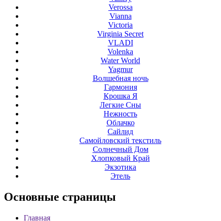
Verossa
Vianna
Victoria
Virginia Secret
VLADI
Volenka
Water World
Yagmur
Волшебная ночь
Гармония
Крошка Я
Легкие Сны
Нежность
Облачко
Сайлид
Самойловский текстиль
Солнечный Дом
Хлопковый Край
Экзотика
Этель
Основные
страницы
Главная