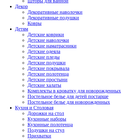
Шторы для ванной
Декор
Декоративные наволочки
Декоративные подушки
Ковры
Детям
Детские коврики
Детские наволочки
Детские наматрасники
Детские одеяла
Детские пледы
Детские подушки
Детские покрывала
Детские полотенца
Детские простыни
Детские халаты
Комплекты в кроватку для новорожденных
Постельное белье для детей постарше
Постельное белье для новорожденных
Кухня и Столовая
Дорожки на стол
Кухонные наборы
Кухонные полотенца
Подушки на стул
Прихватки