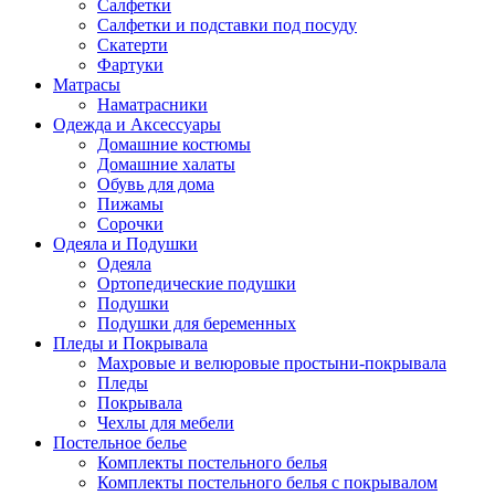
Салфетки
Салфетки и подставки под посуду
Скатерти
Фартуки
Матрасы
Наматрасники
Одежда и Аксессуары
Домашние костюмы
Домашние халаты
Обувь для дома
Пижамы
Сорочки
Одеяла и Подушки
Одеяла
Ортопедические подушки
Подушки
Подушки для беременных
Пледы и Покрывала
Махровые и велюровые простыни-покрывала
Пледы
Покрывала
Чехлы для мебели
Постельное белье
Комплекты постельного белья
Комплекты постельного белья с покрывалом