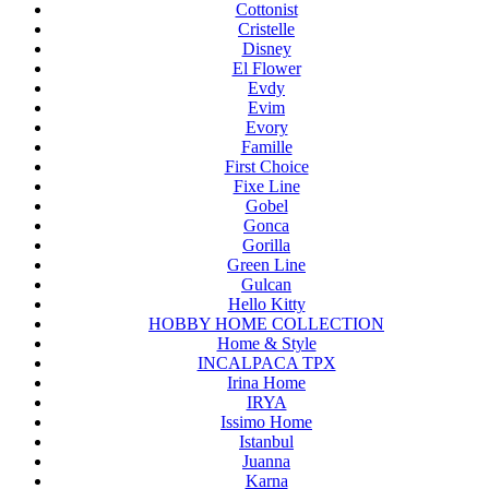
Cottonist
Cristelle
Disney
El Flower
Evdy
Evim
Evory
Famille
First Choice
Fixe Line
Gobel
Gonca
Gorilla
Green Line
Gulcan
Hello Kitty
HOBBY HOME COLLECTION
Home & Style
INCALPACA TPX
Irina Home
IRYA
Issimo Home
Istanbul
Juanna
Karna