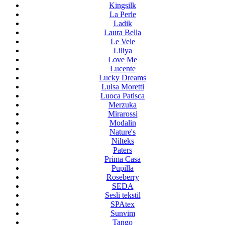
Kingsilk
La Perle
Ladik
Laura Bella
Le Vele
Liliya
Love Me
Lucente
Lucky Dreams
Luisa Moretti
Luoca Patisca
Merzuka
Mirarossi
Modalin
Nature's
Nilteks
Paters
Prima Casa
Pupilla
Roseberry
SEDA
Sesli tekstil
SPAtex
Sunvim
Tango