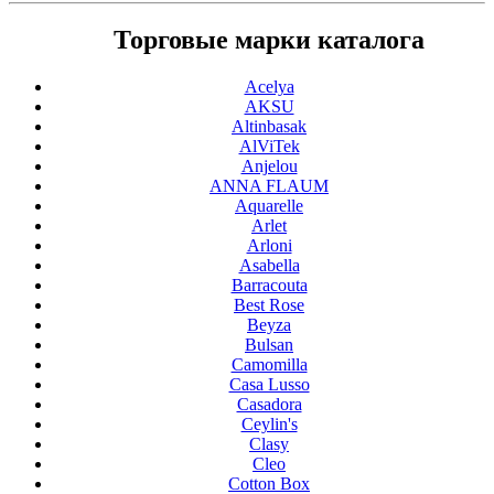
Торговые марки каталога
Acelya
AKSU
Altinbasak
AlViTek
Anjelou
ANNA FLAUM
Aquarelle
Arlet
Arloni
Asabella
Barracouta
Best Rose
Beyza
Bulsan
Camomilla
Casa Lusso
Casadora
Ceylin's
Clasy
Cleo
Cotton Box