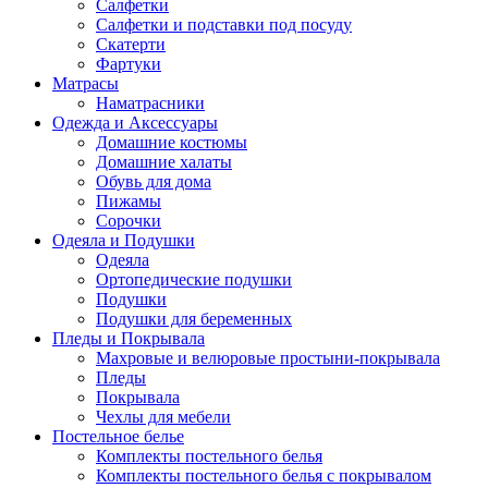
Салфетки
Салфетки и подставки под посуду
Скатерти
Фартуки
Матрасы
Наматрасники
Одежда и Аксессуары
Домашние костюмы
Домашние халаты
Обувь для дома
Пижамы
Сорочки
Одеяла и Подушки
Одеяла
Ортопедические подушки
Подушки
Подушки для беременных
Пледы и Покрывала
Махровые и велюровые простыни-покрывала
Пледы
Покрывала
Чехлы для мебели
Постельное белье
Комплекты постельного белья
Комплекты постельного белья с покрывалом