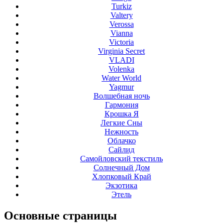
Turkiz
Valtery
Verossa
Vianna
Victoria
Virginia Secret
VLADI
Volenka
Water World
Yagmur
Волшебная ночь
Гармония
Крошка Я
Легкие Сны
Нежность
Облачко
Сайлид
Самойловский текстиль
Солнечный Дом
Хлопковый Край
Экзотика
Этель
Основные
страницы